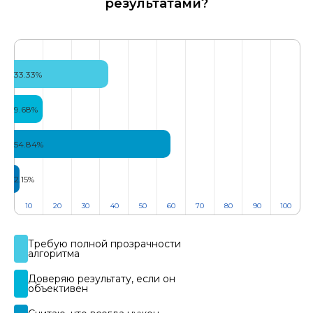
результатами?
33.33%
9.68%
54.84%
2.15%
10
20
30
40
50
60
70
80
90
100
Требую полной прозрачности
алгоритма​​
Доверяю результату, если он
объективен​​​