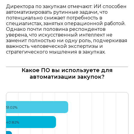
Директора по закупкам отмечают: ИИ способен
автоматизировать рутинные задачи, что
потенциально снижает потребность в
специалистах, занятых операционной работой.
Однако почти половина респондентов
уверена, что искусственный интеллект не
заменит полностью ни одну роль, подчеркивая
важность человеческой экспертизы и
Программа
Как это было
стратегического мышления в закупках.​
Спикеры
Принять участие
Какое ПО вы используете для
Контакты для СМИ
автоматизации закупок?
51.02%
21 мая 2026 года, Санкт-Петербург,
СКА Арена
40.82%