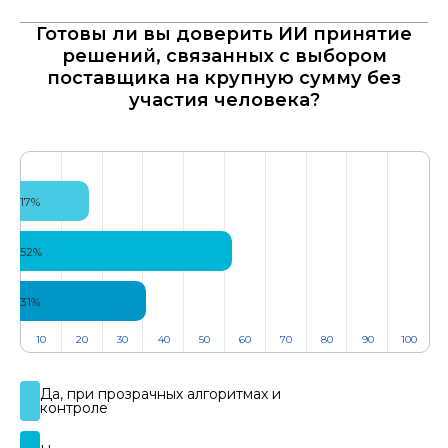
Готовы ли вы доверить ИИ принятие
решений, связанных с выбором
поставщика на крупную сумму без
участия человека?
17%
52%
31%
10
20
30
40
50
60
70
80
90
100
Да, при прозрачных алгоритмах и
контроле​​