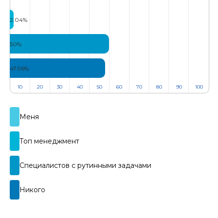
2.04%
50%
47.96%
10
20
30
40
50
60
70
80
90
100
Меня​​​
Топ менеджмент​​​​​
Специалистов с рутинными задачами​
Никого​